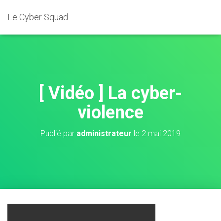
Le Cyber Squad
[ Vidéo ] La cyber-
violence
Publié par
administrateur
le
2 mai 2019