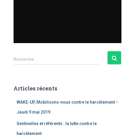
R
Recherche…
e
c
h
e
Articles récents
r
c
WAKE-UP, Mobilisons-nous contre le harcèlement –
h
e
Jeudi 9 mai 2019
r
Sentinelles et référents : la lutte contre le
:
harcèlement