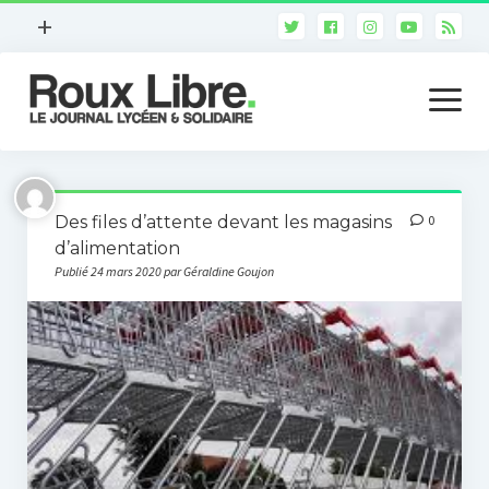
ouvrir
+
le
Qui sommes-nous ?
menu
ouvrir
le
Notre ligne éditoriale
menu
Notre charte déontologique
Actualité
Nous contacter
Des files d’attente devant les magasins
0
Arts et culture
Version imprimée
d’alimentation
Publié 24 mars 2020 par Géraldine Goujon
7ème art
Les médias
Sciences
Environnement
High-tech