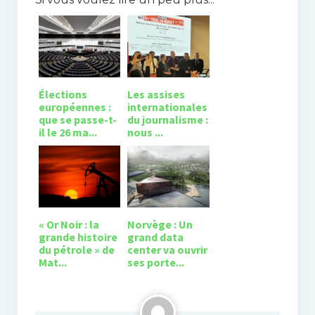
Élections
Les assises
européennes :
internationales
que se passe-t-
du journalisme :
il le 26 ma...
nous ...
« Or Noir : la
Norvège : Un
grande histoire
grand data
du pétrole » de
center va ouvrir
Mat...
ses porte...