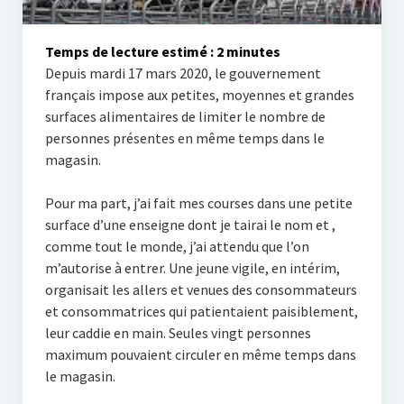
Tribunes et engagement
Temps de lecture estimé :
2
minutes
Vie lycéenne
Depuis mardi 17 mars 2020, le gouvernement
Activités scolaires
français impose aux petites, moyennes et grandes
surfaces alimentaires de limiter le nombre de
L’internat
personnes présentes en même temps dans le
magasin.
Roux Libre
Pour ma part, j’ai fait mes courses dans une petite
En español
surface d’une enseigne dont je tairai le nom et ,
In english
comme tout le monde, j’ai attendu que l’on
m’autorise à entrer. Une jeune vigile, en intérim,
organisait les allers et venues des consommateurs
et consommatrices qui patientaient paisiblement,
leur caddie en main. Seules vingt personnes
maximum pouvaient circuler en même temps dans
le magasin.