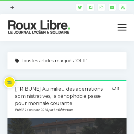
ouvrir
+
le
Qui sommes-nous ?
menu
ouvrir
le
Notre ligne éditoriale
menu
Notre charte déontologique
Actualité
Nous contacter
Tous les articles marqués “OFII”
Arts et culture
Version imprimée
7ème art
[TRIBUNE] Au milieu des aberrations
5
Les médias
administratives, la xénophobie passe
Sciences
pour monnaie courante
Publié 14 octobre 2018 par La Rédaction
Environnement
High-tech