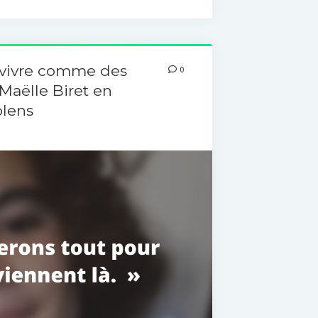
 vivre comme des
0
 Maëlle Biret en
olens