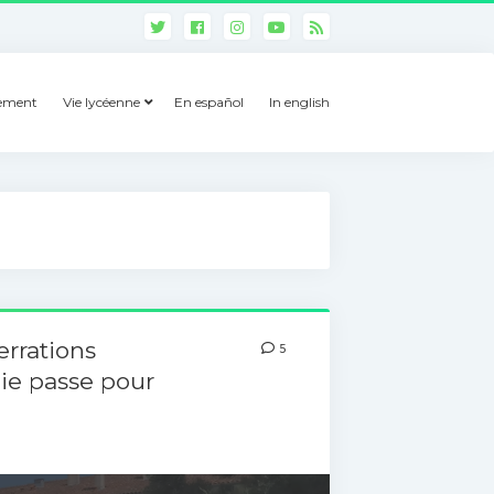
gement
Vie lycéenne
En español
In english
rrations
5
bie passe pour