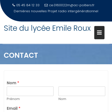
05 45 84 12 33
ce.0160022m@ac-poitiers.fr
Dernières nouvelles
Projet radio intergénérationnel
Site du lycée Emile Roux
Skip
to
content
CONTACT
Nom
*
Prénom
Nom
Email
*