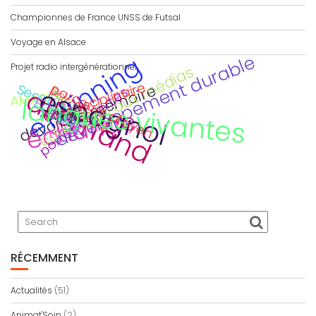
Championnes de France UNSS de Futsal
Voyage en Alsace
eTwinning
développement durable
Projet radio intergénérationnel
éducation aux médias
interdisciplinaire
parcours citoyen
Secondes
devoir de mémoire
espagnol
Barcelona
allemand
portes ouvertes
jeu
AMAC
langues vivantes
ECLORE
Viaje
CDI
échange
Calitom
traduction
RÉCEMMENT
Actualités
(51)
Animat'Soin
(2)