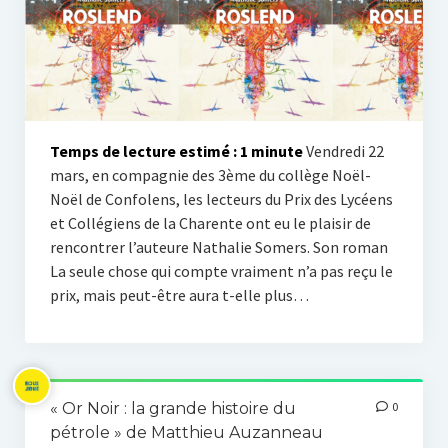
Tribunes et engagement
Vie lycéenne
Activités scolaires
L’internat
Temps de lecture estimé :
1
minute
Vendredi 22
mars, en compagnie des 3ème du collège Noël-
Roux Libre
Noël de Confolens, les lecteurs du Prix des Lycéens
et Collégiens de la Charente ont eu le plaisir de
En español
rencontrer l’auteure Nathalie Somers. Son roman
In english
La seule chose qui compte vraiment n’a pas reçu le
prix, mais peut-être aura t-elle plus…
« Or Noir : la grande histoire du
0
pétrole » de Matthieu Auzanneau