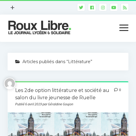
ouvrir
+
le
Qui sommes-nous ?
menu
ouvrir
le
Notre ligne éditoriale
menu
Notre charte déontologique
Actualité
Nous contacter
Articles publiés dans “Littérature”
Arts et culture
Version imprimée
7ème art
Les 2de option littérature et société au
0
Les médias
salon du livre jeunesse de Ruelle
Sciences
Publié 6 avril 2019 par Géraldine Goujon
Environnement
High-tech