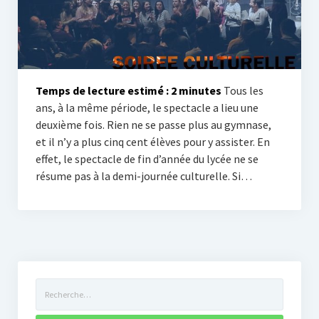
Tribunes et engagement
Vie lycéenne
Activités scolaires
Temps de lecture estimé :
2
minutes
Tous les
L’internat
ans, à la même période, le spectacle a lieu une
deuxième fois. Rien ne se passe plus au gymnase,
Roux Libre
et il n’y a plus cinq cent élèves pour y assister. En
effet, le spectacle de fin d’année du lycée ne se
En español
résume pas à la demi-journée culturelle. Si…
In english
Rechercher :