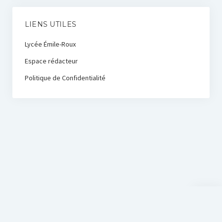
LIENS UTILES
Lycée Émile-Roux
Espace rédacteur
Politique de Confidentialité
Scroll
to
the
top