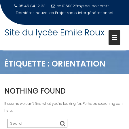
05 45 84 12 33
ce.0160022m@ac-poitiers.fr
Dernières nouvelles
Projet radio intergénérationnel
Site du lycée Emile Roux
Skip
to
content
ÉTIQUETTE :
ORIENTATION
NOTHING FOUND
It seems we can’t find what you’re looking for. Perhaps searching can
help.