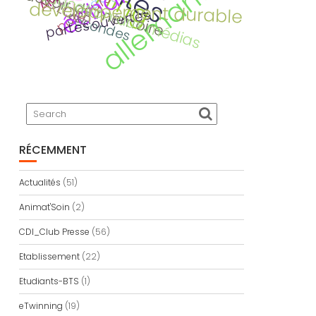
échange
allemand
devoir de mémoire
éducation aux médias
ECLORE
développement durable
portes ouvertes
Secondes
RÉCEMMENT
Actualités
(51)
Animat'Soin
(2)
CDI_Club Presse
(56)
Etablissement
(22)
Etudiants-BTS
(1)
eTwinning
(19)