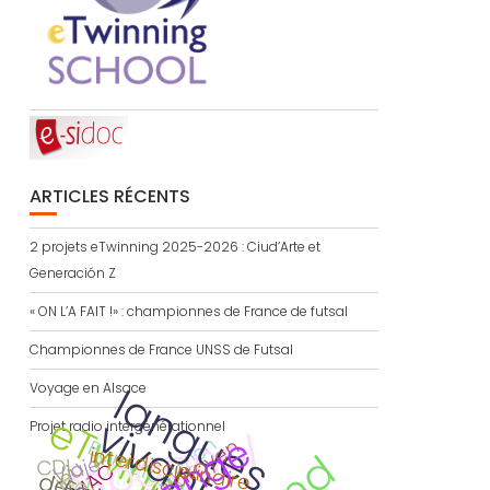
ARTICLES RÉCENTS
2 projets eTwinning 2025-2026 : Ciud’Arte et
Generación Z
« ON L’A FAIT !» : championnes de France de futsal
Championnes de France UNSS de Futsal
l
a
n
u
e
s
i
v
a
n
t
e
Voyage en Alsace
eTwinning
g
v
s
Projet radio intergénérationnel
espagnol
traduction
parcours citoyen
Barcelona
interdisciplinaire
Viaje
CDI
jeu
AMAC
Calitom