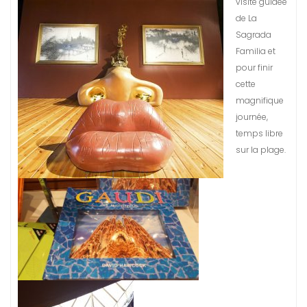
visite guidée
de La
Sagrada
Familia et
pour finir
cette
magnifique
journée,
temps libre
sur la plage.