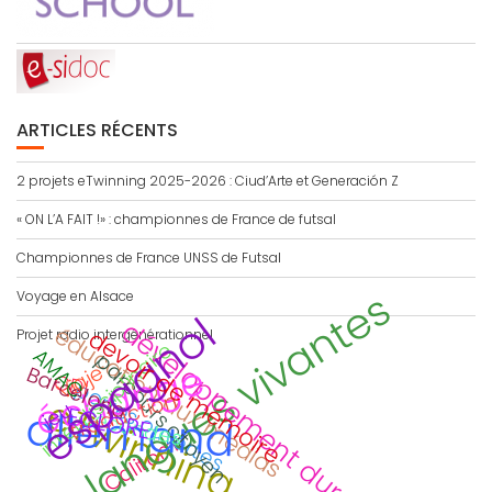
ARTICLES RÉCENTS
2 projets eTwinning 2025-2026 : Ciud’Arte et Generación Z
« ON L’A FAIT !» : championnes de France de futsal
Championnes de France UNSS de Futsal
langues vivantes
Voyage en Alsace
espagnol
développement durable
éducation aux médias
devoir de mémoire
Projet radio intergénérationnel
interdisciplinaire
AMAC
parcours citoyen
échange
Viaje
Barcelona
CDI
portes ouvertes
traduction
eTwinning
jeu
allemand
ECLORE
Secondes
Calitom