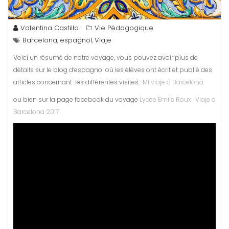
Valentina Castillo
Vie Pédagogique
Barcelona
espagnol
Viaje
,
,
Voici un résumé de notre voyage, vous pouvez avoir plus de
détails sur le blog d’espagnol où les élèves ont écrit et publié des
articles concernant les différentes visites :
Mi viaje a Barcelona
ou bien sur la page facebook du voyage
Lycée Emile Roux_Viaje a
Barcelona 2017