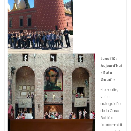
Lundi 10 :
Aujourd’hui
« Ruta
Gaudí »
-Le matin,
visite
autoguidée
de la Casa
Batllò et
l’après-midi