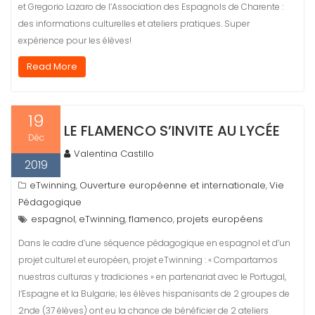
et Gregorio Lazaro de l’Association des Espagnols de Charente :
des informations culturelles et ateliers pratiques. Super
expérience pour les élèves!
Read More
19
LE FLAMENCO S’INVITE AU LYCÉE
Déc
Valentina Castillo
2019
eTwinning
Ouverture européenne et internationale
Vie
,
,
Pédagogique
espagnol
eTwinning
flamenco
projets européens
,
,
,
Dans le cadre d’une séquence pédagogique en espagnol et d’un
projet culturel et européen, projet eTwinning : « Compartamos
nuestras culturas y tradiciones » en partenariat avec le Portugal,
l’Espagne et la Bulgarie; les élèves hispanisants de 2 groupes de
2nde (37 élèves) ont eu la chance de bénéficier de 2 ateliers