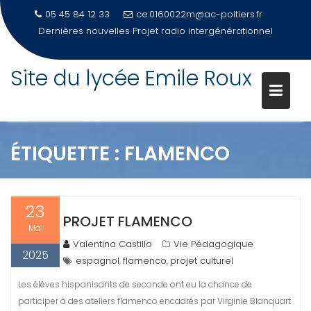
05 45 84 12 33
ce.0160022m@ac-poitiers.fr
Dernières nouvelles
Projet radio intergénérationnel
Site du lycée Emile Roux
Skip
to
content
ÉTIQUETTE :
FLAMENCO
23
PROJET FLAMENCO
Mai
Valentina Castillo
Vie Pédagogique
2025
espagnol
flamenco
projet culturel
,
,
Les élèves hispanisants de seconde ont eu la chance de
participer à des ateliers flamenco encadrés par Virginie Blanquart