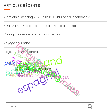
ARTICLES RÉCENTS
2 projets eTwinning 2025-2026 : Ciud’Arte et Generación Z
« ON L’A FAIT !» : championnes de France de futsal
Championnes de France UNSS de Futsal
langues vivantes
Voyage en Alsace
développement durable
Projet radio intergénérationnel
interdisciplinaire
allemand
échange
Calitom
eTwinning
Viaje
Secondes
devoir de mémoire
AMAC
parcours citoyen
CDI
portes ouvertes
espagnol
jeu
ECLORE
Barcelona
traduction
éducation aux médias