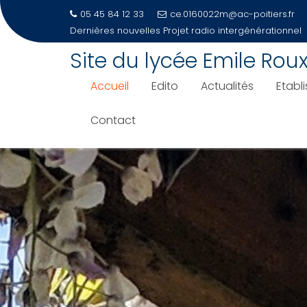
05 45 84 12 33
ce.0160022m@ac-poitiers.fr
Dernières nouvelles
PORTES OUVERTES 2026-Samedi
Skip
Site du lycée Emile Rou
to
content
Accueil
Edito
Actualités
Etabl
Contact