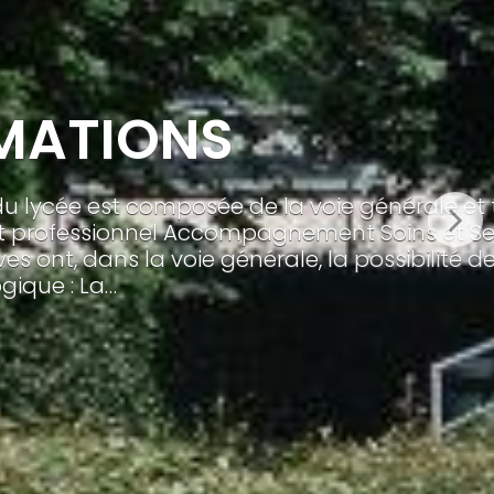
e, de la voie professionnelle
rsonne, et du BTS Gestion
ursus Section Européenne. La Voie