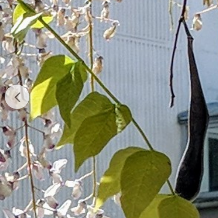
LES FORMATI
L’offre de formation du lycée est
avec le baccalauréat professionn
Comptabilité. Les élèves ont, dans
Générale et Technologique : La…
En savoir plus...