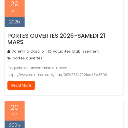
29
Jan
2026
PORTES OUVERTES 2026-SAMEDI 21
MARS
Valentina Castillo
Actualités
Etablissement
,
portes ouvertes
Plaquette de présentation du Lycée :
https://www.calameo.com/read/00193674792fec46b3500
Read More
20
Jan
2025