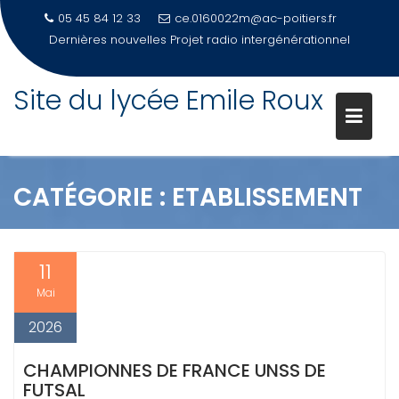
05 45 84 12 33
ce.0160022m@ac-poitiers.fr
Dernières nouvelles
Projet radio intergénérationnel
Site du lycée Emile Roux
Skip
to
content
CATÉGORIE :
ETABLISSEMENT
11
Mai
2026
CHAMPIONNES DE FRANCE UNSS DE
FUTSAL