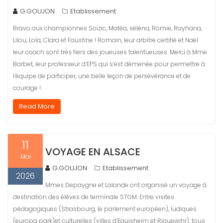
G.GOUJON
Etablissement
Bravo aux championnes Soizic, Matéa, séléna, Romie, Rayhana,
Lilou, Lola, Clara et Faustine ! Romain, leur arbitre certifié et Naël
leur coach sont très fiers des joueuses talentueuses. Merci à Mme
Barbet, leur professeur d’EPS qui s’est démenée pour permettre à
l’équipe de participer, une belle leçon de persévérance et de
courage !
Read More
11
VOYAGE EN ALSACE
Mai
G.GOUJON
Etablissement
2026
Mmes Depaygne et Lalande ont organisé un voyage à
destination des élèves de terminale STGM. Entre visites
pédagogiques (Strasbourg, le parlement européen), ludiques
(europa park)et culturelles (villes d’Eguisheim et Riquewihr), tous