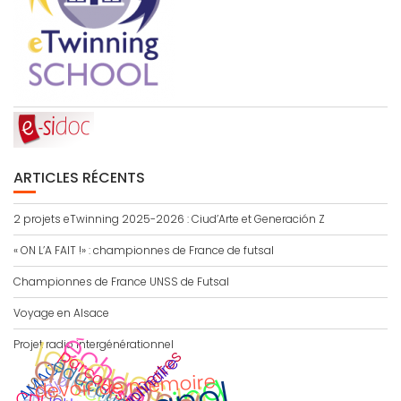
ARTICLES RÉCENTS
2 projets eTwinning 2025-2026 : Ciud’Arte et Generación Z
« ON L’A FAIT !» : championnes de France de futsal
Championnes de France UNSS de Futsal
Voyage en Alsace
échange
langues vivantes
Projet radio intergénérationnel
allemand
parcours citoyen
portes ouvertes
AMAC
Viaje
traduction
devoir de mémoire
ECLORE
CDI