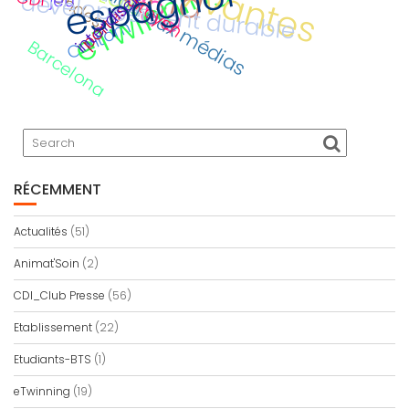
interdisciplinaire
éducation aux médias
eTwinning
espagnol
Secondes
développement durable
jeu
Calitom
Barcelona
RÉCEMMENT
Actualités
(51)
Animat'Soin
(2)
CDI_Club Presse
(56)
Etablissement
(22)
Etudiants-BTS
(1)
eTwinning
(19)