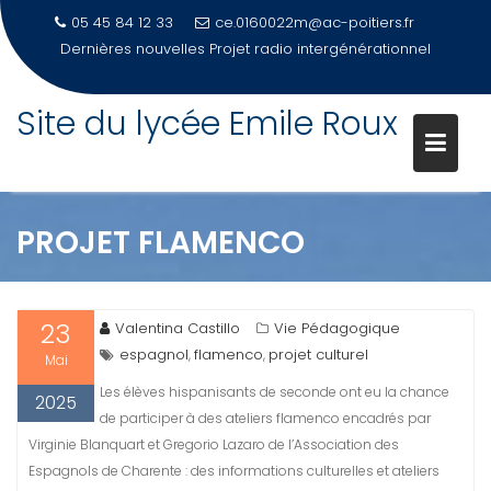
05 45 84 12 33
ce.0160022m@ac-poitiers.fr
Dernières nouvelles
Projet radio intergénérationnel
Site du lycée Emile Roux
Skip
to
content
PROJET FLAMENCO
23
Valentina Castillo
Vie Pédagogique
espagnol
flamenco
projet culturel
,
,
Mai
Les élèves hispanisants de seconde ont eu la chance
2025
de participer à des ateliers flamenco encadrés par
Virginie Blanquart et Gregorio Lazaro de l’Association des
Espagnols de Charente : des informations culturelles et ateliers