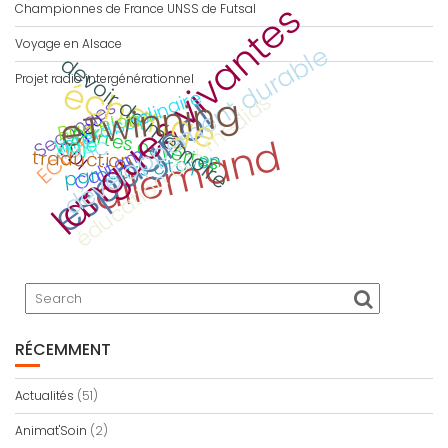
langues vivantes
Championnes de France UNSS de Futsal
Voyage en Alsace
développement durable
devoir de mémoire
Projet radio intergénérationnel
échange
interdisciplinaire
eTwinning
éducation aux médias
espagnol
Secondes
Barcelona
jeu
ECLORE
portes ouvertes
allemand
Viaje
AMAC
CDI
Calitom
traduction
parcours citoyen
RÉCEMMENT
Actualités
(51)
Animat'Soin
(2)