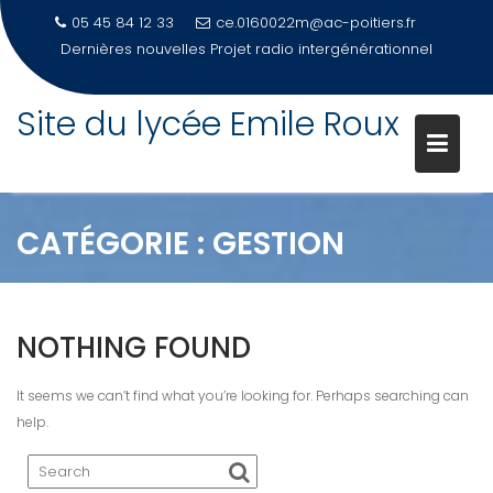
05 45 84 12 33
ce.0160022m@ac-poitiers.fr
Dernières nouvelles
Projet radio intergénérationnel
Site du lycée Emile Roux
Skip
to
content
CATÉGORIE :
GESTION
NOTHING FOUND
It seems we can’t find what you’re looking for. Perhaps searching can
help.