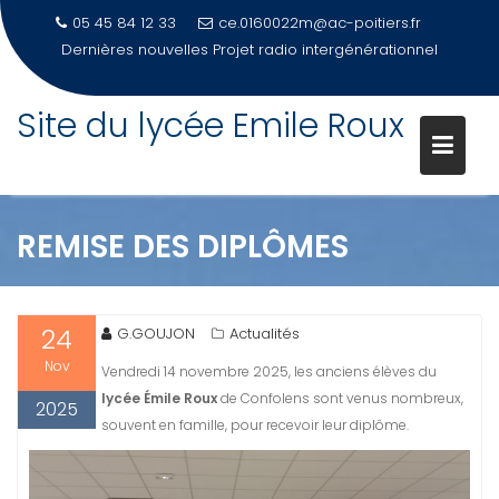
05 45 84 12 33
ce.0160022m@ac-poitiers.fr
Dernières nouvelles
Projet radio intergénérationnel
Site du lycée Emile Roux
Skip
to
content
REMISE DES DIPLÔMES
24
G.GOUJON
Actualités
Nov
Vendredi 14 novembre 2025, les anciens élèves du
lycée Émile Roux
de Confolens sont venus nombreux,
2025
souvent en famille, pour recevoir leur diplôme.