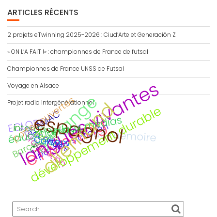
ARTICLES RÉCENTS
2 projets eTwinning 2025-2026 : Ciud’Arte et Generación Z
« ON L’A FAIT !» : championnes de France de futsal
Championnes de France UNSS de Futsal
langues vivantes
Voyage en Alsace
échange
portes ouvertes
allemand
Projet radio intergénérationnel
développement durable
AMAC
espagnol
eTwinning
éducation aux médias
ECLORE
parcours citoyen
interdisciplinaire
Viaje
devoir de mémoire
Secondes
jeu
Barcelona
traduction
Calitom
CDI