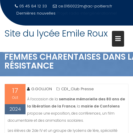
05 45 84 12 33
ce.0160022m@ac-poitiers.fr
Dernières nouvelles
PORTES OUVERTES 2026-Samedi 21 mars
Site du lycée Emile Roux
Skip
to
content
FEMMES CHARENTAISES DANS L
RÉSISTANCE
17
G.GOUJON
CDI_Club Presse
Oct
À l’occasion de la
semaine mémorielle des 80 ans de
la libération de la France
, la
mairie de Confolens
2024
propose une exposition, des conférences, un film
documentaire et des animations scolaires.
Les élèves de 2de IV et un groupe de lycéens de 1ère, spécialité