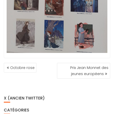
NAVIGATION
Octobre rose
Prix Jean Monnet des
DE
jeunes européens
L’ARTICLE
X (ANCIEN TWITTER)
CATÉGORIES