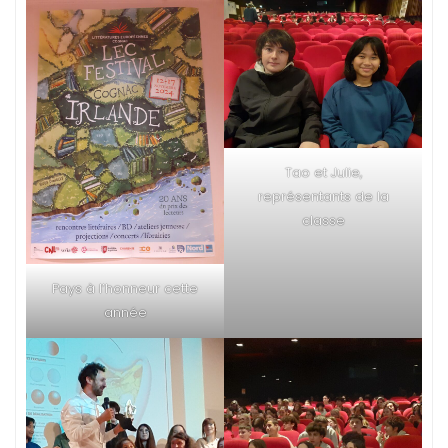
Tao et Julie,
représentants de la
classe
Pays à l’honneur cette
année