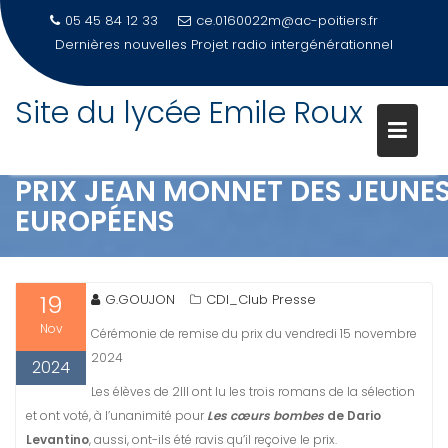
05 45 84 12 33
ce.0160022m@ac-poitiers.fr
Dernières nouvelles
PORTES OUVERTES 2026-Samedi 21 mars
Site du lycée Emile Roux
Skip
to
content
PRIX JEAN MONNET DES JEUNE
EUROPÉENS
19
G.GOUJON
CDI_Club Presse
Nov
Cérémonie de remise du prix du vendredi 15 novembre
2024
2024
Les élèves de 2III ont lu les trois romans de la sélection
et ont voté, à l’unanimité pour
Les cœurs bombes
de Dario
Levantino
, aussi, ont-ils été ravis qu’il reçoive le prix.