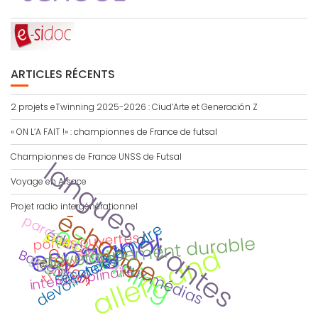
ARTICLES RÉCENTS
2 projets eTwinning 2025-2026 : Ciud’Arte et Generación Z
« ON L’A FAIT !» : championnes de France de futsal
Championnes de France UNSS de Futsal
langues vivantes
Voyage en Alsace
Projet radio intergénérationnel
échange
parcours citoyen
eTwinning
devoir de mémoire
éducation aux médias
espagnol
AMAC
portes ouvertes
développement durable
traduction
allemand
Calitom
Barcelona
Viaje
ECLORE
Secondes
jeu
CDI
interdisciplinaire