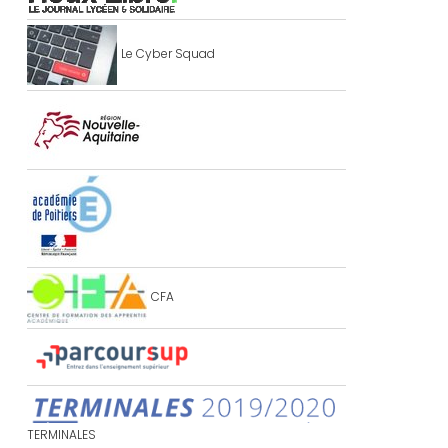
Le Cyber Squad
CFA
TERMINALES