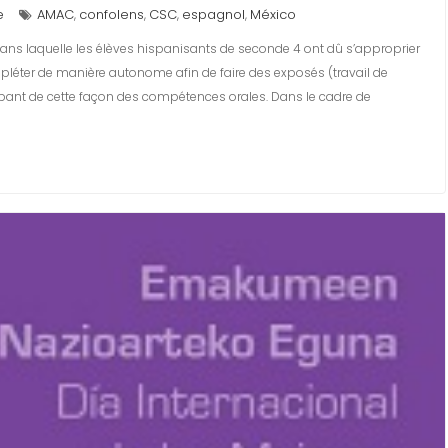
e
AMAC
confolens
CSC
espagnol
México
,
,
,
,
s laquelle les élèves hispanisants de seconde 4 ont dû s’approprier
mpléter de manière autonome afin de faire des exposés (travail de
pant de cette façon des compétences orales. Dans le cadre de