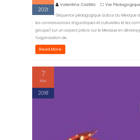
Valentina Castillo
Vie Pédagogiqu
2021
Séquence pédagogique autour du Mexique dan
les connaissances linguistiques et culturelles et les co
groupe) sur un aspect précis sur le Mexique en dévelop
l’organisation de…
Read More
7
Mar
2018