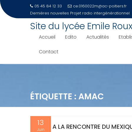
05 45 84 12 33
ce.0160022m@ac-poitiers.fr
Dernières nouvelles
Projet radio intergénérationnel
Site du lycée Emile Rou
Accueil
Edito
Actualités
Etabl
Contact
Skip
to
content
ÉTIQUETTE :
AMAC
13
A LA RENCONTRE DU MEXIQ
Juin