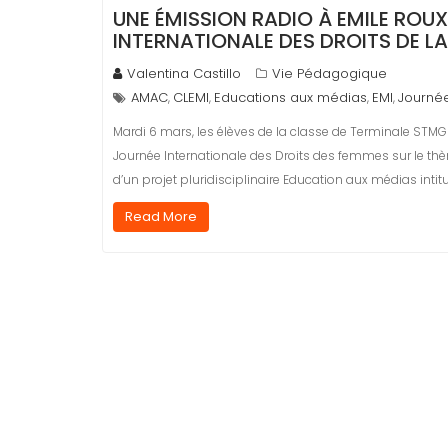
UNE ÉMISSION RADIO À EMILE ROU
INTERNATIONALE DES DROITS DE L
Valentina Castillo
Vie Pédagogique
AMAC
CLEMI
Educations aux médias
EMI
Journée
,
,
,
,
Mardi 6 mars, les élèves de la classe de Terminale STMG
Journée Internationale des Droits des femmes sur le thè
d’un projet pluridisciplinaire Education aux médias intitul
Read More