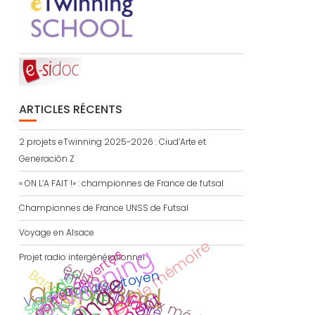
ARTICLES RÉCENTS
2 projets eTwinning 2025-2026 : Ciud’Arte et
Generación Z
« ON L’A FAIT !» : championnes de France de futsal
Championnes de France UNSS de Futsal
Voyage en Alsace
devoir de mémoire
eTwinning
portes ouvertes
Projet radio intergénérationnel
éducation aux médias
Secondes
Barcelona
interdisciplinaire
parcours citoyen
allemand
ECLORE
Viaje
AMAC