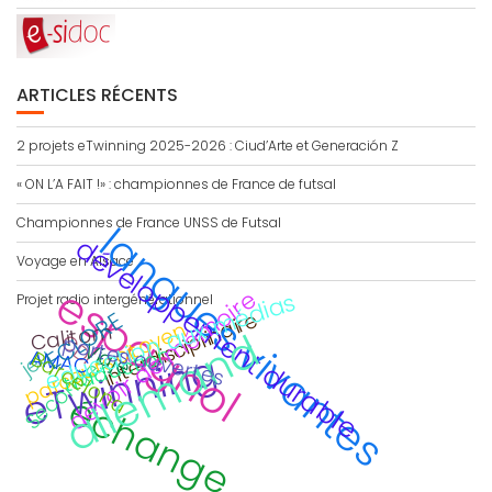
ARTICLES RÉCENTS
2 projets eTwinning 2025-2026 : Ciud’Arte et Generación Z
« ON L’A FAIT !» : championnes de France de futsal
Championnes de France UNSS de Futsal
langues vivantes
développement durable
Voyage en Alsace
espagnol
devoir de mémoire
éducation aux médias
Projet radio intergénérationnel
interdisciplinaire
ECLORE
parcours citoyen
Calitom
allemand
CDI
portes ouvertes
Viaje
traduction
jeu
AMAC
eTwinning
Barcelona
Secondes
échange