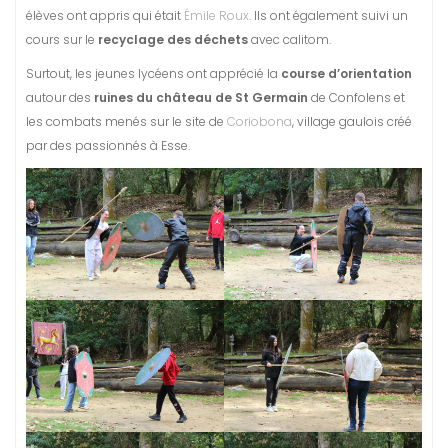
élèves ont appris qui était
Émile Roux
. Ils ont également suivi un
cours sur le
recyclage des déchets
avec calitom.
Surtout, les jeunes lycéens ont apprécié la
course d’orientation
autour des
ruines du château de St Germain
de Confolens et
les combats menés sur le site de
Coriobona
, village gaulois créé
par des passionnés à Esse.