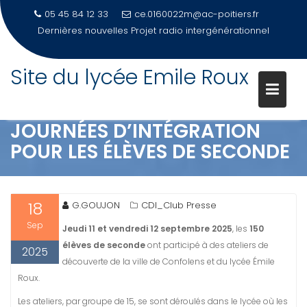
05 45 84 12 33
ce.0160022m@ac-poitiers.fr
Dernières nouvelles
PORTES OUVERTES 2026-Samedi 21 mars
Site du lycée Emile Roux
Skip
to
content
JOURNÉES D’INTÉGRATION
POUR LES ÉLÈVES DE SECONDE
18
G.GOUJON
CDI_Club Presse
Sep
Jeudi 11 et vendredi 12 septembre 2025
, les
150
élèves de seconde
ont participé à des ateliers de
2025
découverte de la ville de Confolens et du lycée Émile
Roux.
Les ateliers, par groupe de 15, se sont déroulés dans le lycée où les