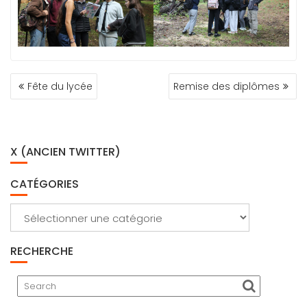
NAVIGATION
Fête du lycée
Remise des diplômes
DE
L’ARTICLE
X (ANCIEN TWITTER)
CATÉGORIES
Catégories
RECHERCHE