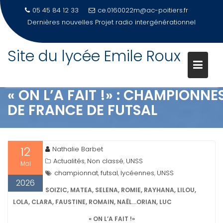
05 45 84 12 33
ce.0160022m@ac-poitiers.fr
Dernières nouvelles
PORTES OUVERTES 2026-Samedi 21 mars
Site du lycée Emile Roux
Skip
to
content
« ON L’A FAIT !» : CHAMPIONNE
DE FRANCE DE FUTSAL
12
Nathalie Barbet
Actualités
Non classé
UNSS
,
,
Mai
championnat
futsal
lycéennes
UNSS
,
,
,
2026
SOIZIC, MATEA, SELENA, ROMIE, RAYHANA, LILOU,
LOLA, CLARA, FAUSTINE, ROMAIN, NAËL…ORIAN, LUC
« ON L’A FAIT !»