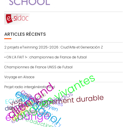
ARTICLES RÉCENTS
2 projets eTwinning 2025-2026 : Ciud’Arte et Generación Z
« ON L’A FAIT !» : championnes de France de futsal
Championnes de France UNSS de Futsal
langues vivantes
Voyage en Alsace
allemand
Projet radio intergénérationnel
espagnol
eTwinning
Calitom
éducation aux médias
parcours citoyen
Secondes
portes ouvertes
CDI
développement durable
devoir de mémoire
ECLORE
Viaje
jeu
Barcelona
interdisciplinaire
AMAC
échange
traduction