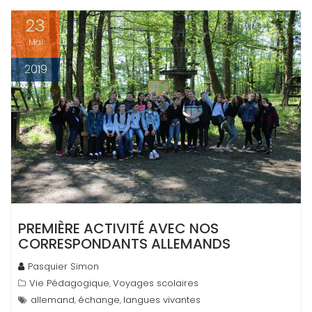
23
Mai
2019
PREMIÈRE ACTIVITÉ AVEC NOS
CORRESPONDANTS ALLEMANDS
Pasquier Simon
Vie Pédagogique
Voyages scolaires
,
allemand
échange
langues vivantes
,
,