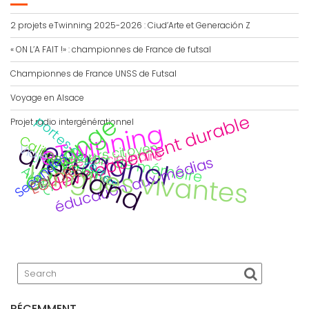
2 projets eTwinning 2025-2026 : Ciud’Arte et Generación Z
« ON L’A FAIT !» : championnes de France de futsal
Championnes de France UNSS de Futsal
Voyage en Alsace
échange
développement durable
portes ouvertes
Projet radio intergénérationnel
eTwinning
Calitom
espagnol
allemand
parcours citoyen
Viaje
devoir de mémoire
interdisciplinaire
Secondes
traduction
jeu
éducation aux médias
Barcelona
langues vivantes
ECLORE
AMAC
CDI
RÉCEMMENT