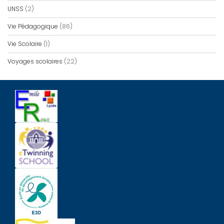
UNSS
(2)
Vie Pédagogique
(86)
Vie Scolaire
(1)
Voyages scolaires
(22)