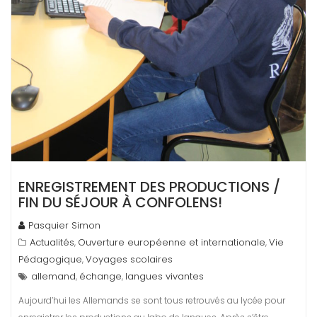
ENREGISTREMENT DES PRODUCTIONS /
FIN DU SÉJOUR À CONFOLENS!
Pasquier Simon
Actualités
Ouverture européenne et internationale
Vie
,
,
Pédagogique
Voyages scolaires
,
allemand
échange
langues vivantes
,
,
Aujourd’hui les Allemands se sont tous retrouvés au lycée pour