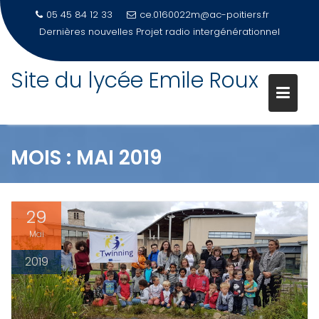
05 45 84 12 33
ce.0160022m@ac-poitiers.fr
Dernières nouvelles
PORTES OUVERTES 2026-Samedi 21 mars
Site du lycée Emile Roux
Skip
to
content
MOIS :
MAI 2019
29
Mai
2019