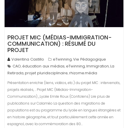
PROJET MIC (MÉDIAS-IMMIGRATION-
COMMUNICATION) : RÉSUMÉ DU
PROJET
Valentina Castillo
eTwinning
Vie Pédagogique
,
CAO
éducation aux médias
eTwinning
Immigration
La
,
,
,
,
Retirada
projet pluridisciplinaire
rhizome.média
,
,
Présentation enrichie (liens, vidéos, etc.) du projet MIC : intervenats,
projets réalisés, .. Projet MIC (Médias-Immigration-
Communication)_Lycée Emile Roux (Confolens) Lire plus de
publications sur Calaméo La question des migrations de
populations est au programme du lycée en langues étrangères et
en histoire géographie, et tout particulièrement cette année en
espagnol, avec la commémoration des 80…