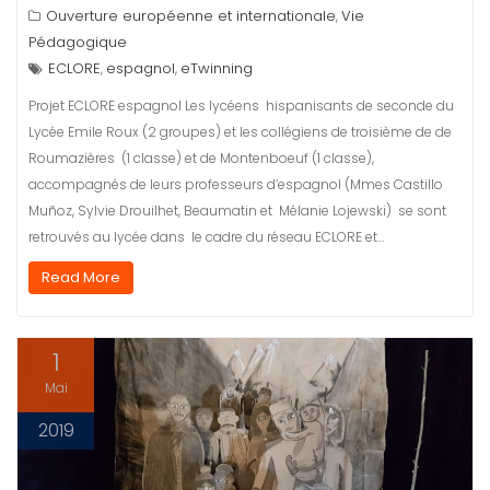
Ouverture européenne et internationale
Vie
,
Pédagogique
ECLORE
espagnol
eTwinning
,
,
Projet ECLORE espagnol Les lycéens hispanisants de seconde du
Lycée Emile Roux (2 groupes) et les collégiens de troisième de de
Roumazières (1 classe) et de Montenboeuf (1 classe),
accompagnés de leurs professeurs d’espagnol (Mmes Castillo
Muñoz, Sylvie Drouilhet, Beaumatin et Mélanie Lojewski) se sont
retrouvés au lycée dans le cadre du réseau ECLORE et…
Read More
1
Mai
2019