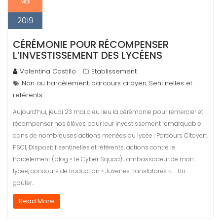
Mai
2019
CÉRÉMONIE POUR RÉCOMPENSER
L’INVESTISSEMENT DES LYCÉENS
Valentina Castillo
Etablissement
Non au harcèlement
parcours citoyen
Sentinelles et
,
,
référents
Aujourd’hui, jeudi 23 mai a eu lieu la cérémonie pour remercier et
récompenser nos élèves pour leur investissement remarquable
dans de nombreuses actions menées au lycée : Parcours Citoyen,
PSC1, Dispositif sentinelles et référents, actions contre le
harcèlement (blog « Le Cyber Squad) , ambassadeur de mon
lycée, concours de traduction « Juvenes translatores », … Un
goûter…
Read More