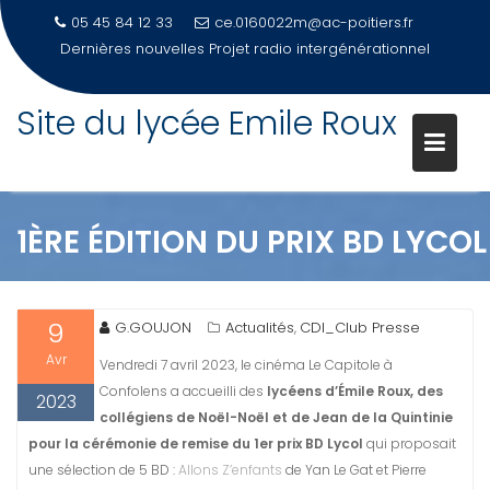
05 45 84 12 33
ce.0160022m@ac-poitiers.fr
Dernières nouvelles
Projet radio intergénérationnel
Site du lycée Emile Roux
Skip
to
content
1ÈRE ÉDITION DU PRIX BD LYCOL
9
G.GOUJON
Actualités
CDI_Club Presse
,
Avr
Vendredi 7 avril 2023, le cinéma Le Capitole à
Confolens a accueilli des
lycéens d’Émile Roux, des
2023
collégiens de Noël-Noël et de Jean de la Quintinie
pour la cérémonie de remise du 1er prix BD Lycol
qui proposait
une sélection de 5 BD :
Allons Z’enfants
de Yan Le Gat et Pierre