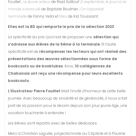
Fouillet ;
Le jeune acteur
de Riad Sattouf ;
11 septembre, le jour où le
monde a basculé
de Baptiste Bouthier ;
On l’appelait
Vermicelle
de Fanny Vella et
Elles
de Kid Toussaint.
Elles est la BD qui remporte le prix de la sélection 2023
.
La spécificité du prix Lycol est de proposer une
sélection qui
s’adresse aux élèves de la 6ème à la terminale
. Et l’autre
spécificité est de
récompenser les lecteurs qui ont réalisé des
présentations des œuvres sélectionnées sous forme de
bookcasts ou de booktubes
. Ainsi,
10 collégiennes de
Chabanais ont reçu une récompense pour leurs excellents
bookcasts.
L’illustrateur Pierre Fouillet
était l’invité d’honneur de cette belle
journée. Avec beaucoup de sincérité et de générosité, il nous a fait
part de sa passion pour le dessin depuis son plus jeune âge, une
vocation touchante à entendre !
Les élèves sont repartis avec de belles dédicaces.
Merci à Christian Laguille, projectionniste au CApitole et à Pauline