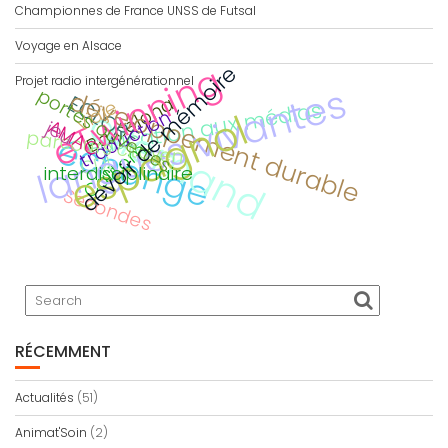
Championnes de France UNSS de Futsal
Voyage en Alsace
eTwinning
devoir de mémoire
Projet radio intergénérationnel
langues vivantes
portes ouvertes
développement durable
ECLORE
Barcelona
Viaje
éducation aux médias
allemand
espagnol
traduction
AMAC
jeu
parcours citoyen
échange
Calitom
CDI
interdisciplinaire
Secondes
RÉCEMMENT
Actualités
(51)
Animat'Soin
(2)