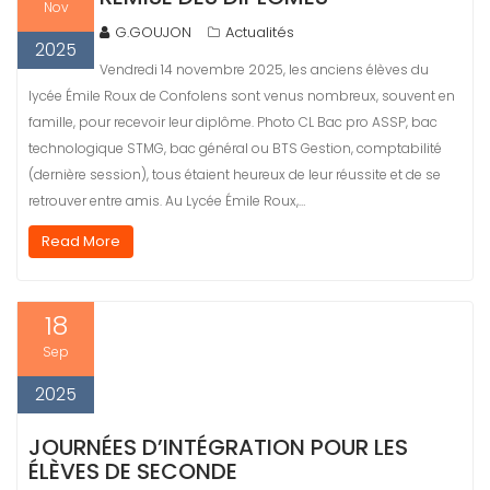
Nov
G.GOUJON
Actualités
2025
Vendredi 14 novembre 2025, les anciens élèves du
lycée Émile Roux de Confolens sont venus nombreux, souvent en
famille, pour recevoir leur diplôme. Photo CL Bac pro ASSP, bac
technologique STMG, bac général ou BTS Gestion, comptabilité
(dernière session), tous étaient heureux de leur réussite et de se
retrouver entre amis. Au Lycée Émile Roux,…
Read More
18
Sep
2025
JOURNÉES D’INTÉGRATION POUR LES
ÉLÈVES DE SECONDE