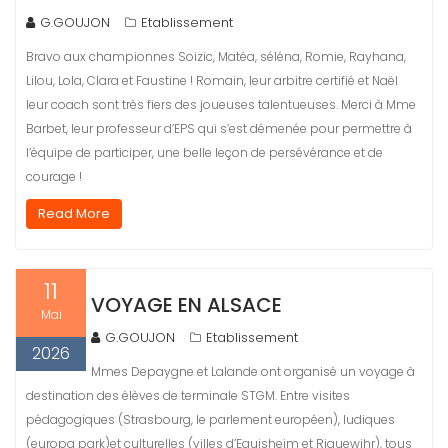
G.GOUJON
Etablissement
Bravo aux championnes Soizic, Matéa, séléna, Romie, Rayhana,
Lilou, Lola, Clara et Faustine ! Romain, leur arbitre certifié et Naël
leur coach sont très fiers des joueuses talentueuses. Merci à Mme
Barbet, leur professeur d’EPS qui s’est démenée pour permettre à
l’équipe de participer, une belle leçon de persévérance et de
courage !
Read More
11
VOYAGE EN ALSACE
Mai
G.GOUJON
Etablissement
2026
Mmes Depaygne et Lalande ont organisé un voyage à
destination des élèves de terminale STGM. Entre visites
pédagogiques (Strasbourg, le parlement européen), ludiques
(europa park)et culturelles (villes d’Eguisheim et Riquewihr), tous