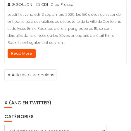
G.GOUJON
CDI_Club Presse
Jeudi 11 et vendredi 12 septembre 2025, les 150 élèves de seconde
ont participé à des ateliers de découverte de la ville de Confolens
et du lycée Émile Roux. Les ateliers, par groupe de 15, se sont
déroulés dans le lycée où les élèves ont appris qui était Émile
Roux. Ils ont également suivi un…
Read More
NAVIGATION
Articles plus anciens
DES
ARTICLES
X (ANCIEN TWITTER)
CATÉGORIES
Catégories