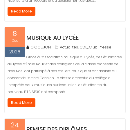
Nice, suite à un recours et au désistement de deux…
Read More
8
MUSIQUE AU LYCÉE
Déc
G.GOUJON
Actualités
CDI_Club Presse
,
2025
Grâce à l’association musique au lycée, des étudiantes
du lycée d’Émile Roux et des collégiens de la classe orchestre de
Noël Noël ont participé à des ateliers musique et ont assisté au
concert de l’artiste Cassien. La classe orchestre du collège a
interprété deux musiques sur lesquelles les étudiantes du
nouveau BTS SP3S ont composé…
Read More
24
REMISE DES DIPLÔMES