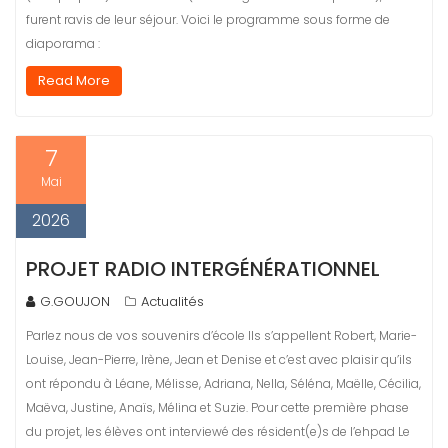
furent ravis de leur séjour. Voici le programme sous forme de
diaporama :
Read More
7
Mai
2026
PROJET RADIO INTERGÉNÉRATIONNEL
G.GOUJON
Actualités
Parlez nous de vos souvenirs d’école Ils s’appellent Robert, Marie-
Louise, Jean-Pierre, Irène, Jean et Denise et c’est avec plaisir qu’ils
ont répondu à Léane, Mélisse, Adriana, Nella, Séléna, Maëlle, Cécilia,
Maëva, Justine, Anaïs, Mélina et Suzie. Pour cette première phase
du projet, les élèves ont interviewé des résident(e)s de l’ehpad Le