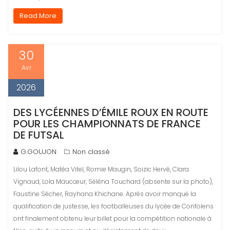
Read More
30
Avr
2026
DES LYCÉENNES D’ÉMILE ROUX EN ROUTE
POUR LES CHAMPIONNATS DE FRANCE
DE FUTSAL
G.GOUJON
Non classé
Lilou Lafont, Matéa Vitel, Romie Maugin, Soizic Hervé, Clara
Vignaud, Lola Maucœur, Séléna Touchard (absente sur la photo),
Faustine Sécher, Rayhana Khichane. Après avoir manqué la
qualification de justesse, les footballeuses du lycée de Confolens
ont finalement obtenu leur billet pour la compétition nationale à