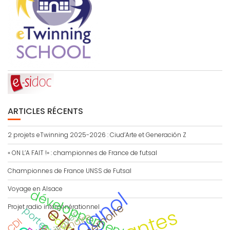
ARTICLES RÉCENTS
2 projets eTwinning 2025-2026 : Ciud’Arte et Generación Z
« ON L’A FAIT !» : championnes de France de futsal
Championnes de France UNSS de Futsal
Voyage en Alsace
espagnol
développement durable
Projet radio intergénérationnel
CDI