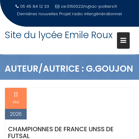
05 45 84 12 33
ce.0160022m@ac-poitiers.fr
Dernières nouvelles
Projet radio intergénérationnel
Site du lycée Emile Roux
Skip
to
content
AUTEUR/AUTRICE :
G.GOUJON
11
Mai
2026
CHAMPIONNES DE FRANCE UNSS DE
FUTSAL