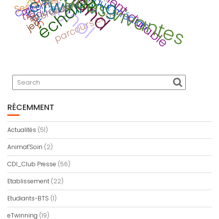
espagnol
éducation aux médias
langues vivantes
échange
interdisciplinaire
eTwinning
Secondes
Calitom
traduction
parcours citoyen
AMAC
CDI
jeu
RÉCEMMENT
Actualités
(51)
Animat'Soin
(2)
CDI_Club Presse
(56)
Etablissement
(22)
Etudiants-BTS
(1)
eTwinning
(19)