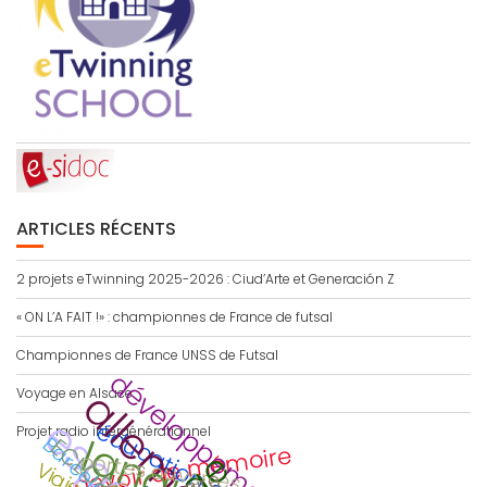
ARTICLES RÉCENTS
2 projets eTwinning 2025-2026 : Ciud’Arte et Generación Z
« ON L’A FAIT !» : championnes de France de futsal
Championnes de France UNSS de Futsal
développement durable
allemand
Voyage en Alsace
Projet radio intergénérationnel
Barcelona
ECLORE
devoir de mémoire
portes ouvertes
Viaje