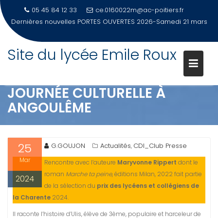
05 45 84 12 33
ce.0160022m@ac-poitiers.fr
Dernières nouvelles
Musique au lycée
Site du lycée Emile Roux
Skip
to
content
JOURNÉE CULTURELLE À
ANGOULÊME
25
G.GOUJON
Actualités
CDI_Club Presse
,
Mar
Rencontre avec l’auteure
Maryvonne Rippert
dont le
roman
Marche ta peine
, éditions Milan, 2022 fait partie
2024
de la sélection du
prix des lycéens et collégiens de
la Charente
2024.
Il raconte l’histoire d’Ulis, élève de 3ème, populaire et harceleur de