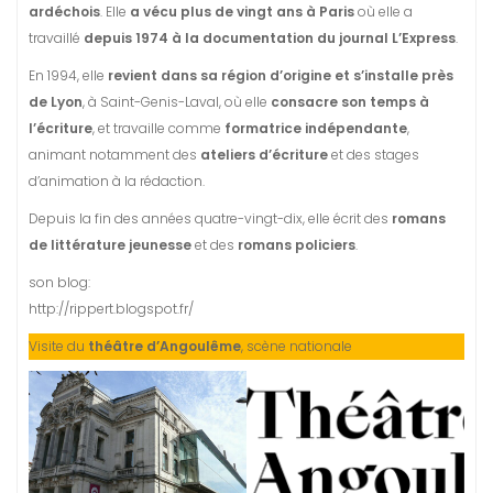
ardéchois
. Elle
a vécu plus de vingt ans à Paris
où elle a
travaillé
depuis 1974 à la documentation du journal L’Express
.
En 1994, elle
revient dans sa région d’origine et s’installe près
de Lyon
, à Saint-Genis-Laval, où elle
consacre son temps à
l’écriture
, et travaille comme
formatrice indépendante
,
animant notamment des
ateliers d’écriture
et des stages
d’animation à la rédaction.
Depuis la fin des années quatre-vingt-dix, elle écrit des
romans
de littérature jeunesse
et des
romans policiers
.
son blog:
http://rippert.blogspot.fr/
Visite du
théâtre d’Angoulême
, scène nationale