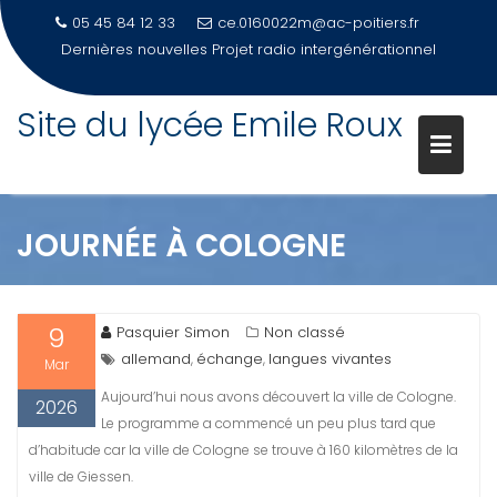
05 45 84 12 33
ce.0160022m@ac-poitiers.fr
Dernières nouvelles
Projet radio intergénérationnel
Site du lycée Emile Roux
Skip
to
content
JOURNÉE À COLOGNE
9
Pasquier Simon
Non classé
allemand
échange
langues vivantes
,
,
Mar
Aujourd’hui nous avons découvert la ville de Cologne.
2026
Le programme a commencé un peu plus tard que
d’habitude car la ville de Cologne se trouve à 160 kilomètres de la
ville de Giessen.