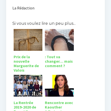
Tribunes et engagement
La Rédaction
Vie lycéenne
Si vous voulez lire un peu plus...
Activités scolaires
L’internat
Roux Libre
En español
Prix de la
: Tout va
nouvelle
changer… mais
Marguerite de
comment ?
In english
Valois
La Rentrée
Rencontre avec
2019-2020 de
Kaouther