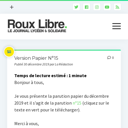
ouvrir
+
le
Qui sommes-nous ?
menu
ouvrir
le
Notre ligne éditoriale
menu
Notre charte déontologique
Actualité
Nous contacter
Version Papier N°15
0
Arts et culture
Publié 30 décembre 2019 par La Rédaction
Version imprimée
7ème art
Temps de lecture estimé :
1
minute
Bonjour à tous,
Les médias
Je vous présente la parution papier du décembre
Sciences
2019 et il s’agit de la parution
n°15
(cliquez sur le
Environnement
texte en vert pour le télécharger).
High-tech
Merci à vous,