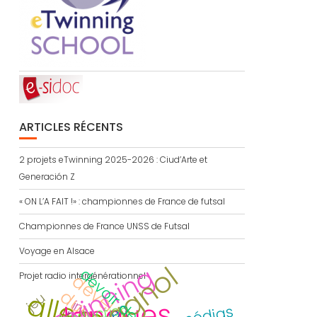
ARTICLES RÉCENTS
2 projets eTwinning 2025-2026 : Ciud’Arte et
Generación Z
« ON L’A FAIT !» : championnes de France de futsal
Championnes de France UNSS de Futsal
Voyage en Alsace
espagnol
eTwinning
Projet radio intergénérationnel
d
e
jeu
langues
traduction