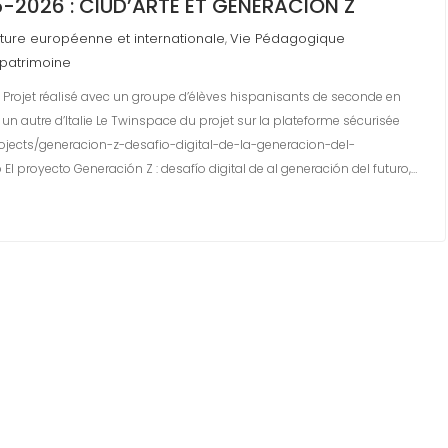
-2026 : CIUD’ARTE ET GENERACIÓN Z
ture européenne et internationale
Vie Pédagogique
,
patrimoine
ro Projet réalisé avec un groupe d’élèves hispanisants de seconde en
un autre d’Italie Le Twinspace du projet sur la plateforme sécurisée
ojects/generacion-z-desafio-digital-de-la-generacion-del-
l proyecto Generación Z : desafío digital de al generación del futuro,…