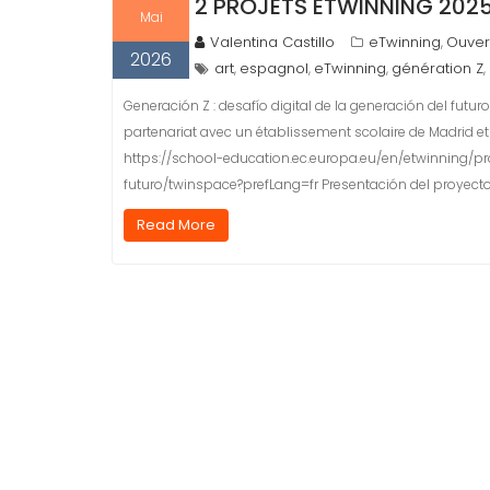
2 PROJETS ETWINNING 2025
Mai
Valentina Castillo
eTwinning
Ouver
,
2026
art
espagnol
eTwinning
génération Z
,
,
,
,
Generación Z : desafío digital de la generación del futu
partenariat avec un établissement scolaire de Madrid et 
https://school-education.ec.europa.eu/en/etwinning/pr
futuro/twinspace?prefLang=fr Presentación del proyecto E
Read More