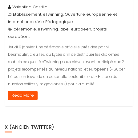
Valentina Castillo
Etablissement
eTwinning
Ouverture européenne et
,
,
internationale
Vie Pédagogique
,
cérémonie
eTwinning
label européen
projets
,
,
,
européens
Jeudi 9 janvier. Une cérémonie officielle, présidée par M.
Desmoulin, a eu lieu au Lycée afin de distribuer les diplômes
« labels de qualité eTwinning » aux élèves ayant participé aux 2
projets récompensés au niveau national et européens (« Super
héroes en favor de un desarrollo sostenible » et « Historia de
nuestos exilios y migraciones ») pour la qualité…
Read More
X (ANCIEN TWITTER)