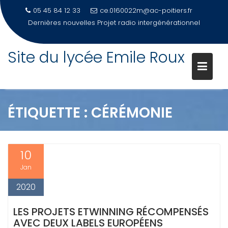
05 45 84 12 33
ce.0160022m@ac-poitiers.fr
Dernières nouvelles
Projet radio intergénérationnel
Site du lycée Emile Roux
Skip
to
content
ÉTIQUETTE :
CÉRÉMONIE
10
Jan
2020
LES PROJETS ETWINNING RÉCOMPENSÉS
AVEC DEUX LABELS EUROPÉENS