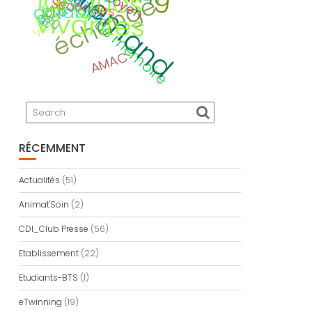
allemand
traduction
devoir de mémoire
langues
Calitom
échange
Secondes
durable
CDI
vivantes
jeu
Viaje
AMAC
RÉCEMMENT
Actualités
(51)
Animat'Soin
(2)
CDI_Club Presse
(56)
Etablissement
(22)
Etudiants-BTS
(1)
eTwinning
(19)