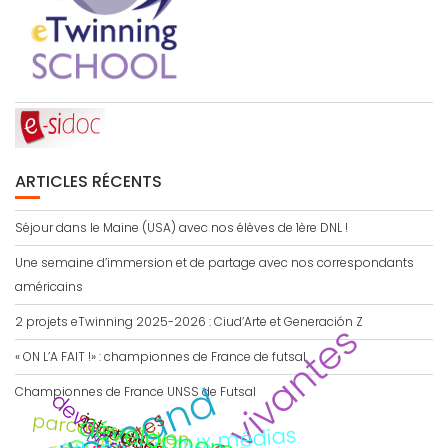
ARTICLES RÉCENTS
Séjour dans le Maine (USA) avec nos élèves de 1ère DNL !
Une semaine d’immersion et de partage avec nos correspondants
américains
2 projets eTwinning 2025-2026 : Ciud’Arte et Generación Z
langues vivantes
« ON L’A FAIT !» : championnes de France de futsal
allemand
Championnes de France UNSS de Futsal
interdisciplinaire
parcours citoyen
Secondes
éducation aux médias