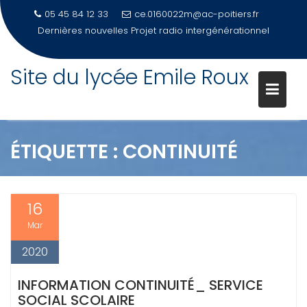
05 45 84 12 33
ce.0160022m@ac-poitiers.fr
Dernières nouvelles
Projet radio intergénérationnel
Site du lycée Emile Roux
Skip
to
content
ÉTIQUETTE :
CONTINUITÉ
16
Mar
2020
INFORMATION CONTINUITÉ_ SERVICE
SOCIAL SCOLAIRE