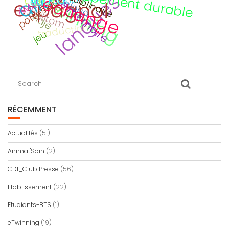
devoir de mémoire
portes ouvertes
développement durable
eTwinning
Barcelona
ECLORE
échange
AMAC
espagnol
CDI
Calitom
Viaje
traduction
jeu
RÉCEMMENT
Actualités
(51)
Animat'Soin
(2)
CDI_Club Presse
(56)
Etablissement
(22)
Etudiants-BTS
(1)
eTwinning
(19)