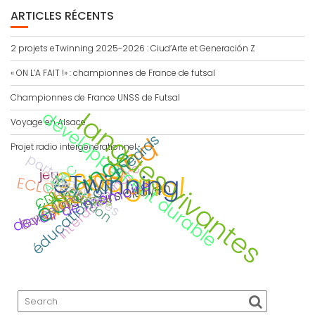
ARTICLES RÉCENTS
2 projets eTwinning 2025-2026 : Ciud’Arte et Generación Z
« ON L’A FAIT !» : championnes de France de futsal
Championnes de France UNSS de Futsal
langues vivantes
développement durable
Voyage en Alsace
allemand
éducation aux médias
échange
Projet radio intergénérationnel
portes ouvertes
espagnol
interdisciplinaire
AMAC
jeu
Calitom
eTwinning
traduction
ECLORE
devoir de mémoire
parcours citoyen
Barcelona
CDI
Secondes
Viaje