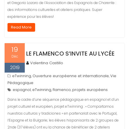
et Gregorio Lazaro de l’Association des Espagnols de Charente :
des informations culturelles et ateliers pratiques. Super
expérience pour les élèves!
Read More
19
LE FLAMENCO S’INVITE AU LYCÉE
Déc
Valentina Castillo
2019
eTwinning
Ouverture européenne et internationale
Vie
,
,
Pédagogique
espagnol
eTwinning
flamenco
projets européens
,
,
,
Dans le cadre d’une séquence pédagogique en espagnol et d’un
projet culturel et européen, projet eTwinning : « Compartamos
nuestras culturas y tradiciones » en partenariat avec le Portugal,
l’Espagne et la Bulgarie; les élèves hispanisants de 2 groupes de
2nde (37 élèves) ont eu la chance de bénéficier de 2 ateliers