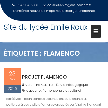
05 45 84 12 33
ce.0160022m@ac-poitiers.fr
Dernières nouvelles
Projet radio intergénérationnel
Site du lycée Emile Roux
Skip
to
content
ÉTIQUETTE :
FLAMENCO
23
PROJET FLAMENCO
Mai
Valentina Castillo
Vie Pédagogique
2025
espagnol
flamenco
projet culturel
,
,
Les élèves hispanisants de seconde ont eu la chance de
participer à des ateliers flamenco encadrés par Virginie Blanquart