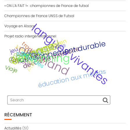
« ON L’A FAIT !» : championnes de France de futsal
Championnes de France UNSS de Futsal
langues vivantes
Voyage en Alsace
Projet radio intergénérationnel
espagnol
parcours citoyen
échange
développement durable
portes ouvertes
traduction
allemand
interdisciplinaire
AMAC
devoir de mémoire
jeu
Secondes
Barcelona
eTwinning
ECLORE
CDI
Calitom
Viaje
éducation aux médias
RÉCEMMENT
Actualités
(51)