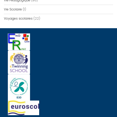
Vie Pédagogique
(86)
Vie Scolaire
(1)
Voyages scolaires
(22)