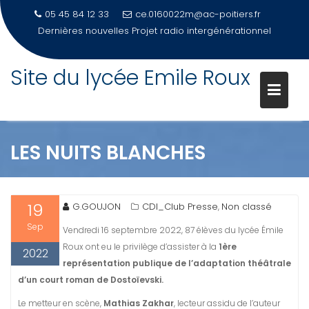
05 45 84 12 33
ce.0160022m@ac-poitiers.fr
Dernières nouvelles
Projet radio intergénérationnel
Site du lycée Emile Roux
Skip
to
content
LES NUITS BLANCHES
19
G.GOUJON
CDI_Club Presse
Non classé
,
Sep
Vendredi 16 septembre 2022, 87 élèves du lycée Émile
Roux ont eu le privilège d’assister à la
1ère
2022
représentation publique de l’adaptation théâtrale
d’un court roman de Dostoïevski.
Le metteur en scène,
Mathias Zakhar
, lecteur assidu de l’auteur