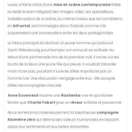
russe, a fait le choix d’une
mise en scène contemporaine
fidèle
au texte tout en intégrant des images vidéo. Les spectateurs,
installés autour de la scène, au même niveau que les comédiens,
en
bifrontal
, sont immergés dans l’histoire comme s’ils
surprenaient une conversation entre les deux protagonistes.
Le héros principal du récit est un jeune homme qui parcourt
Saint-Pétersbourg pour tromper son ennui et sa solitude. Au
retour d’une promenade lors de la première nuit, il croise sur les
bords de la Néva une jeune fille qui pleure. Il voudrait l’aborder
mais n’ose pas, pourtant il lui évite d’être importuné par un
homme ivre. Une discussion s’engage entre eux… Elle accepte
d’être raccompagnée chez elle.
Anne Duverneuil
incarne une
Nastienka
vive et spontanée
tandis que
Charlie Fabart
joue un
rêveur
solitaire et passionné.
Nous remercions chaleureusement la talentueuse
compagnie
Kilomètre zéro
qui défend des valeurs humanistes en laissant
place aux sentiments et aux belles rencontres.