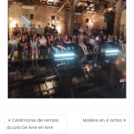
NAVIGATION
Cérémonie de remise
Molière en 4 actes
DE
du prix De livre en livre
L’ARTICLE