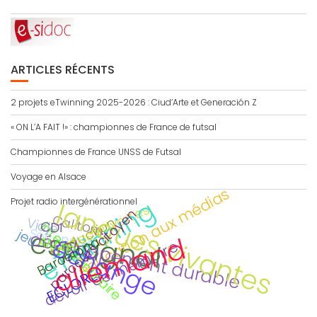
ARTICLES RÉCENTS
2 projets eTwinning 2025-2026 : Ciud’Arte et Generación Z
« ON L’A FAIT !» : championnes de France de futsal
Championnes de France UNSS de Futsal
Voyage en Alsace
éducation aux médias
eTwinning
Projet radio intergénérationnel
langues vivantes
portes ouvertes
parcours citoyen
Calitom
traduction
Viaje
CDI
interdisciplinaire
espagnol
Secondes
jeu
développement durable
allemand
AMAC
échange
Barcelona
devoir de mémoire
ECLORE