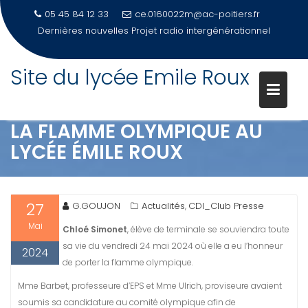
05 45 84 12 33
ce.0160022m@ac-poitiers.fr
Dernières nouvelles
Projet radio intergénérationnel
Site du lycée Emile Roux
Skip
to
content
LA FLAMME OLYMPIQUE AU
LYCÉE ÉMILE ROUX
27
G.GOUJON
Actualités
CDI_Club Presse
,
Mai
Chloé Simonet
, élève de terminale se souviendra toute
sa vie du vendredi 24 mai 2024 où elle a eu l’honneur
2024
de porter la flamme olympique.
Mme Barbet, professeure d’EPS et Mme Ulrich, proviseure avaient
soumis sa candidature au comité olympique afin de