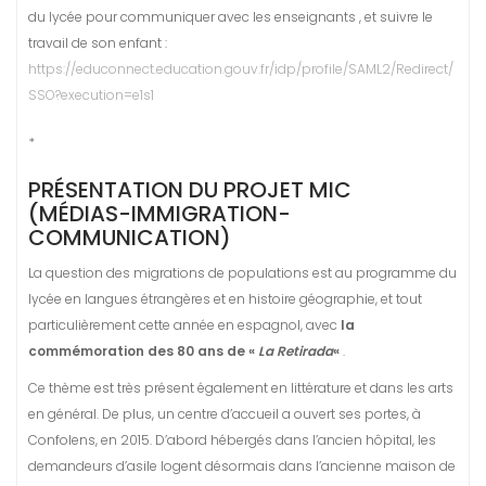
du lycée pour communiquer avec les enseignants , et suivre le
travail de son enfant :
https://educonnect.education.gouv.fr/idp/profile/SAML2/Redirect/
SSO?execution=e1s1
*
PRÉSENTATION DU PROJET MIC
(MÉDIAS-IMMIGRATION-
COMMUNICATION)
La question des migrations de populations est au programme du
lycée en langues étrangères et en histoire géographie, et tout
particulièrement cette année en espagnol, avec
la
commémoration des 80 ans de «
La Retirada
«
.
Ce thème est très présent également en littérature et dans les arts
en général. De plus, un centre d’accueil a ouvert ses portes, à
Confolens, en 2015. D’abord hébergés dans l’ancien hôpital, les
demandeurs d’asile logent désormais dans l’ancienne maison de