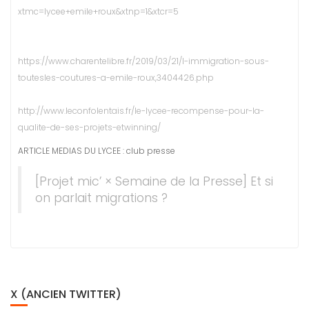
xtmc=lycee+emile+roux&xtnp=1&xtcr=5
https://www.charentelibre.fr/2019/03/21/l-immigration-sous-
toutesles-coutures-a-emile-roux,3404426.php
http://www.leconfolentais.fr/le-lycee-recompense-pour-la-
qualite-de-ses-projets-etwinning/
ARTICLE MEDIAS DU LYCEE : club presse
[Projet mic’ × Semaine de la Presse] Et si
on parlait migrations ?
X (ANCIEN TWITTER)