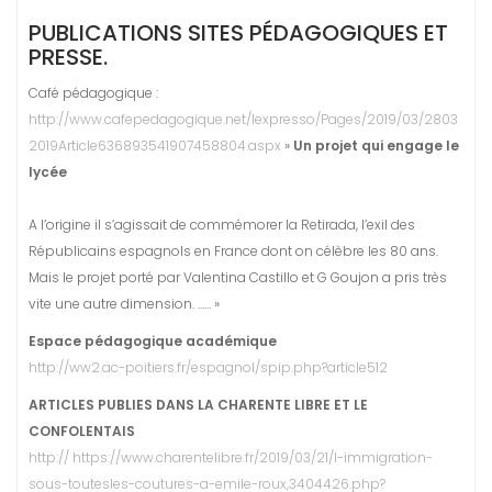
PUBLICATIONS SITES PÉDAGOGIQUES ET
PRESSE.
Café pédagogique :
http://www.cafepedagogique.net/lexpresso/Pages/2019/03/2803
2019Article636893541907458804.aspx
»
Un projet qui engage le
lycée
A l’origine il s’agissait de commémorer la Retirada, l’exil des
Républicains espagnols en France dont on célèbre les 80 ans.
Mais le projet porté par Valentina Castillo et G Goujon a pris très
vite une autre dimension. …… »
Espace pédagogique académique
http://ww2.ac-poitiers.fr/espagnol/spip.php?article512
ARTICLES PUBLIES DANS LA CHARENTE LIBRE ET LE
CONFOLENTAIS
http:// https://www.charentelibre.fr/2019/03/21/l-immigration-
sous-toutesles-coutures-a-emile-roux,3404426.php?