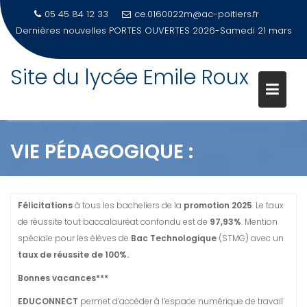
05 45 84 12 33
ce.0160022m@ac-poitiers.fr
Dernières nouvelles
PORTES OUVERTES 2026-Samedi 21 mars
Site du lycée Emile Roux
Skip
to
content
VIE PÉDAGOGIQUE :
Félicitations
à tous les bacheliers de la
promotion 2025
. Le taux
de réussite tout baccalauréat confondu est de
97,93%
. Mention
spéciale pour les élèves de
Bac Technologique
(STMG) avec un
taux de réussite de 100%.
Bonnes vacances***
EDUCONNECT
permet d’accéder à l’espace numérique de travail