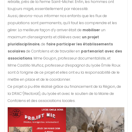
retraite, près de la Ferme Saint-Michel. Enfin, les hommes ont
toujours migré, essentiellement par nécessité.
Aussi, devons-nous informer nos enfants que les flux de
populations sont permanents, qu’il faut les comprendre et les
gérer. La meilleure façon d’y arriver était de
mobiliser
un
maximum d’enseignants et d’élèves avec
un projet
pluridisciplinaire
, de
faire participer les établissements
scolaires
de Confolens et de travailler en
partenariat avec des
associations
. Mme Goujon, professeur documentaliste, et
Mme Castillo Muñoz, professeur d’espagnol du lycée Émile Roux
sont à l’origine de ce projet et elles ont eu la responsabilité de le
mettre en place et de le coordonner.
Ce projet a pu être réalisé grâce au financement de la Région, de
1
la DRAC
(Rectorat), du lycée et avec le soutien de la Mairie de
Confolens et des associations locales.