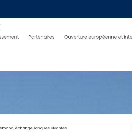
 21 mars
x
issement
Partenaires
Ouverture européenne et inte
lemand
échange
langues vivantes
,
,