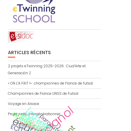
ARTICLES RÉCENTS
2 projets eTwinning 2025-2026 : Ciud’Arte et
Generación Z
« ON L’A FAIT !» : championnes de France de futsal
Championnes de France UNSS de Futsal
Voyage en Alsace
espagnol
l
a
g
u
e
s
i
v
a
n
t
e
interdisciplinaire
éducation aux médias
Projet radio intergénérationnel
parcours citoyen
échange
portes ouvertes
CDI
AMAC
ECLORE