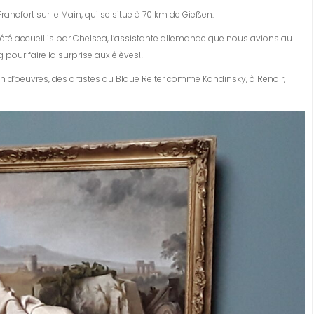
ancfort sur le Main, qui se situe à 70 km de Gießen.
été accueillis par Chelsea, l’assistante allemande que nous avions au
pour faire la surprise aux élèves!!
n d’oeuvres, des artistes du Blaue Reiter comme Kandinsky, à Renoir,