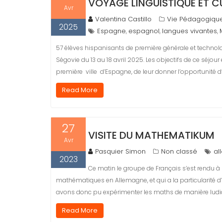
VOYAGE LINGUISTIQUE ET C
Avr
Valentina Castillo
Vie Pédagogiqu
2025
Espagne
espagnol
langues vivantes
,
,
,
57 élèves hispanisants de première générale et technol
Ségovie du 13 au 18 avril 2025. Les objectifs de ce séjou
première ville d’Espagne, de leur donner l’opportunité d
Read More
27
VISITE DU MATHEMATIKUM
Avr
Pasquier Simon
Non classé
al
2023
Ce matin le groupe de Français s’est rendu 
mathématiques en Allemagne, et qui a la particularité d’ê
avons donc pu expérimenter les maths de manière ludiqu
Read More