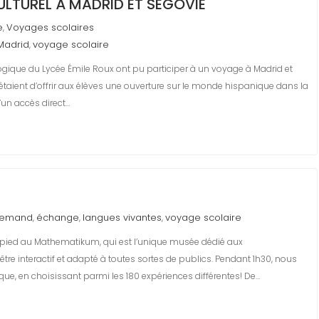
ULTUREL À MADRID ET SÉGOVIE
e
Voyages scolaires
,
Madrid
voyage scolaire
,
ogique du Lycée Émile Roux ont pu participer à un voyage à Madrid et
r étaient d’offrir aux élèves une ouverture sur le monde hispanique dans la
’un accès direct…
lemand
échange
langues vivantes
voyage scolaire
,
,
,
à pied au Mathematikum, qui est l’unique musée dédié aux
tre interactif et adapté à toutes sortes de publics. Pendant 1h30, nous
e, en choisissant parmi les 180 expériences différentes! De…