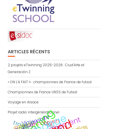
ARTICLES RÉCENTS
2 projets eTwinning 2025-2026 : Ciud’Arte et
Generación Z
« ON L’A FAIT !» : championnes de France de futsal
Championnes de France UNSS de Futsal
Voyage en Alsace
eTwinning
Projet radio intergénérationnel
échange
interdisciplinaire
é
v
el
o
p
p
e
m
e
n
t
d
u
r
a
bl
parcours citoyen
Viaje
Calitom
traduction