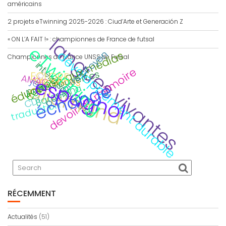
américains
2 projets eTwinning 2025-2026 : Ciud’Arte et Generación Z
langues vivantes
« ON L’A FAIT !» : championnes de France de futsal
eTwinning
parcours citoyen
développement durable
éducation aux médias
Championnes de France UNSS de Futsal
interdisciplinaire
Viaje
devoir de mémoire
portes ouvertes
ECLORE
Calitom
AMAC
espagnol
Secondes
jeu
allemand
échange
Barcelona
CDI
traduction
RÉCEMMENT
Actualités
(51)