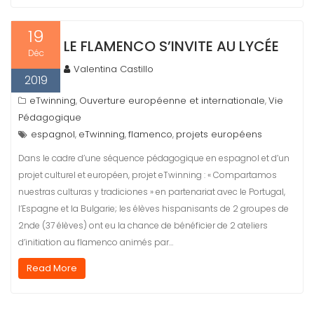
19
LE FLAMENCO S’INVITE AU LYCÉE
Déc
Valentina Castillo
2019
eTwinning
Ouverture européenne et internationale
Vie
,
,
Pédagogique
espagnol
eTwinning
flamenco
projets européens
,
,
,
Dans le cadre d’une séquence pédagogique en espagnol et d’un
projet culturel et européen, projet eTwinning : « Compartamos
nuestras culturas y tradiciones » en partenariat avec le Portugal,
l’Espagne et la Bulgarie; les élèves hispanisants de 2 groupes de
2nde (37 élèves) ont eu la chance de bénéficier de 2 ateliers
d’initiation au flamenco animés par…
Read More