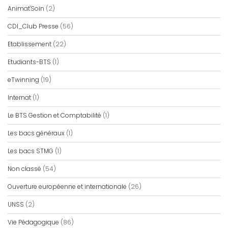
Animat'Soin
(2)
CDI_Club Presse
(56)
Etablissement
(22)
Etudiants-BTS
(1)
eTwinning
(19)
Internat
(1)
Le BTS Gestion et Comptabilité
(1)
Les bacs généraux
(1)
Les bacs STMG
(1)
Non classé
(54)
Ouverture européenne et internationale
(26)
UNSS
(2)
Vie Pédagogique
(86)