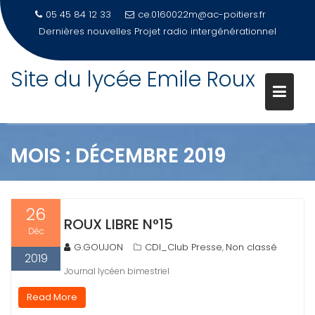
05 45 84 12 33
ce.0160022m@ac-poitiers.fr
Dernières nouvelles
Projet radio intergénérationnel
Site du lycée Emile Roux
Skip
to
content
MOIS :
DÉCEMBRE 2019
26
ROUX LIBRE N°15
Déc
G.GOUJON
CDI_Club Presse
Non classé
,
2019
Journal lycéen bimestriel
Read More