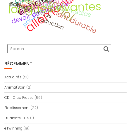
espagnol
échange
développement durable
eTwinning
allemand
parcours citoyen
ECLORE
éducation aux médias
langues vivantes
portes ouvertes
devoir de mémoire
CDI
Viaje
jeu
Barcelona
AMAC
traduction
RÉCEMMENT
Actualités
(51)
Animat'Soin
(2)
CDI_Club Presse
(56)
Etablissement
(22)
Etudiants-BTS
(1)
eTwinning
(19)