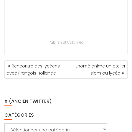
Publish at Calameo
NAVIGATION
Rencontre des lycéens
Lhomé anime un atelier
DE
avec François Hollande
slam au lycée
L’ARTICLE
X (ANCIEN TWITTER)
CATÉGORIES
Catégories