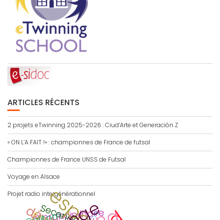
ARTICLES RÉCENTS
2 projets eTwinning 2025-2026 : Ciud’Arte et Generación Z
« ON L’A FAIT !» : championnes de France de futsal
Championnes de France UNSS de Futsal
Voyage en Alsace
Projet radio intergénérationnel
Secondes
interdisciplinaire
Calitom