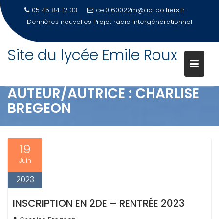
05 45 84 12 33
ce.0160022m@ac-poitiers.fr
Dernières nouvelles
Projet radio intergénérationnel
Site du lycée Emile Roux
Skip
to
content
AUTEUR/AUTRICE :
CHARLISE
BREGEON
19
Juin
2023
INSCRIPTION EN 2DE – RENTRÉE 2023