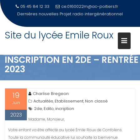
05 45 84 12 33
ce.0160022m@ac-poitiers.fr
Dernières nouvelles
Projet radio intergénérationnel
Site du lycée Emile Roux
Skip
to
content
INSCRIPTION EN 2DE – RENTRÉE
2023
19
Charlise Bregeon
Actualités
Etablissement
Non classé
,
,
Juin
2de
Edito
incription
,
,
2023
Madame, Monsieur,
Votre enfant va être affecté au lycée Émile Roux de Confolens.
Toute la communauté éducative lui souhaite la bienvenue.