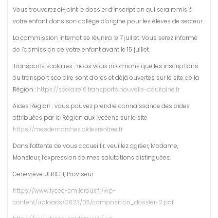
Vous trouverez ci-joint le dossier d’inscription qui sera remis à
votre enfant dans son collège d’origine pour les élèves de secteur.
La commission internat se réunira le 7 juillet. Vous serez informé
de l’admission de votre enfant avant le 15 juillet.
Transports scolaires : nous vous informons que les inscriptions
au transport scolaire sont d’ores et déjà ouvertes sur le site de la
Région :
https://scolaire16.transports.nouvelle-aquitaine.fr
Aides Région : vous pouvez prendre connaissance des aides
attribuées par la Région aux lycéens sur le site
https://mesdemarches.aidesrentree.fr
Dans l’attente de vous accueillir, veuillez agréer, Madame,
Monsieur, l’expression de mes salutations distinguées.
Geneviève ULRICH, Proviseur
https://www.lycee-emileroux.fr/wp-
content/uploads/2023/06/composition_dossier-2.pdf