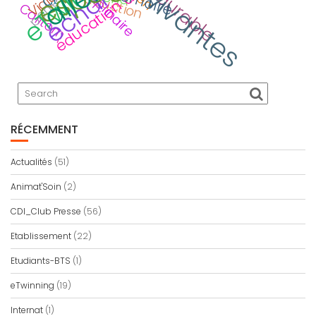
échange
traduction
Viaje
Calitom
RÉCEMMENT
Actualités
(51)
Animat'Soin
(2)
CDI_Club Presse
(56)
Etablissement
(22)
Etudiants-BTS
(1)
eTwinning
(19)
Internat
(1)