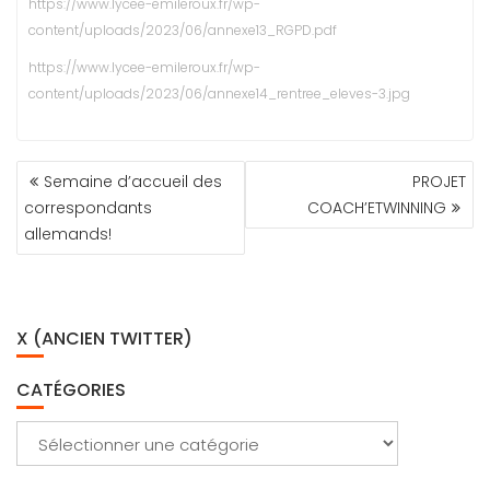
https://www.lycee-emileroux.fr/wp-
content/uploads/2023/06/annexe13_RGPD.pdf
https://www.lycee-emileroux.fr/wp-
content/uploads/2023/06/annexe14_rentree_eleves-3.jpg
NAVIGATION
Semaine d’accueil des
PROJET
DE
correspondants
COACH’ETWINNING
L’ARTICLE
allemands!
X (ANCIEN TWITTER)
CATÉGORIES
Catégories