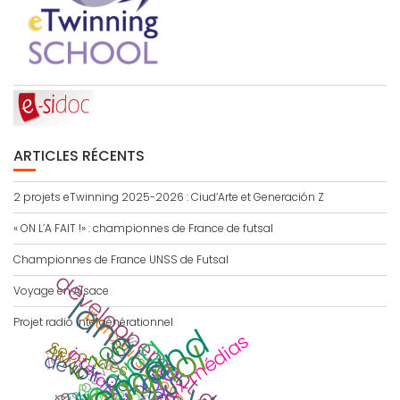
ARTICLES RÉCENTS
2 projets eTwinning 2025-2026 : Ciud’Arte et Generación Z
« ON L’A FAIT !» : championnes de France de futsal
Championnes de France UNSS de Futsal
développement durable
Voyage en Alsace
langues vivantes
parcours citoyen
Projet radio intergénérationnel
allemand
eTwinning
ECLORE
éducation aux médias
portes ouvertes
espagnol
Secondes
AMAC
interdisciplinaire
jeu
devoir de mémoire
Barcelona
CDI