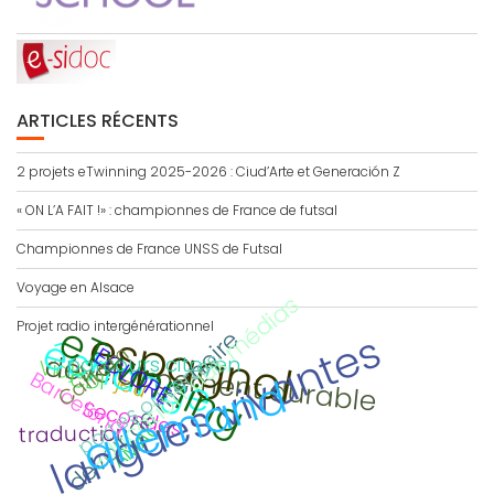
ARTICLES RÉCENTS
2 projets eTwinning 2025-2026 : Ciud’Arte et Generación Z
« ON L’A FAIT !» : championnes de France de futsal
Championnes de France UNSS de Futsal
Voyage en Alsace
éducation aux médias
eTwinning
Projet radio intergénérationnel
espagnol
langues vivantes
devoir de mémoire
échange
Calitom
ECLORE
portes ouvertes
développement durable
parcours citoyen
Viaje
Barcelona
CDI
allemand
jeu
Secondes
interdisciplinaire
AMAC
traduction