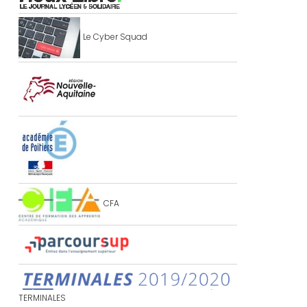
Le Cyber Squad
CFA
TERMINALES