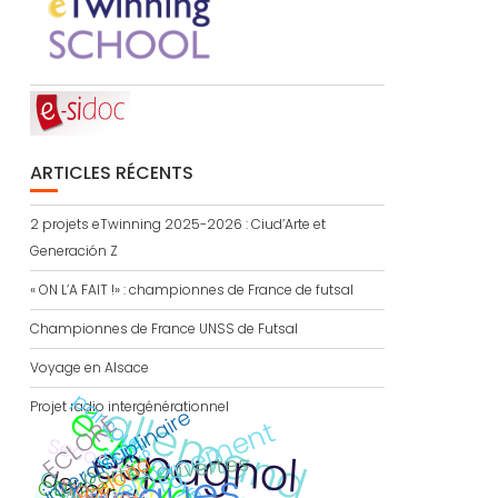
ARTICLES RÉCENTS
2 projets eTwinning 2025-2026 : Ciud’Arte et
Generación Z
« ON L’A FAIT !» : championnes de France de futsal
Championnes de France UNSS de Futsal
Voyage en Alsace
parcours citoyen
allemand
échange
Projet radio intergénérationnel
interdisciplinaire
ECLORE
d
v
e
l
o
p
p
e
m
e
n
t
d
u
r
a
b
l
Viaje
Secondes
espagnol
portes ouvertes
Barcelona
l
a
n
g
u
es
viv
a
nt
AMAC
traduction
CDI