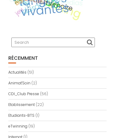
eTwinning
devoir de mémoire
Calitom
éducation aux médias
é
e
es
jeu
RÉCEMMENT
Actualités
(51)
Animat'Soin
(2)
CDI_Club Presse
(56)
Etablissement
(22)
Etudiants-BTS
(1)
eTwinning
(19)
Internat
(1)